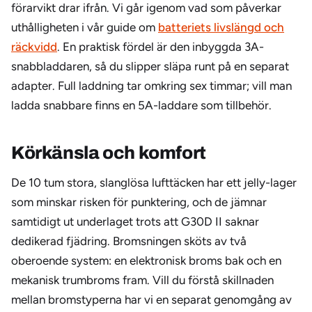
förarvikt drar ifrån. Vi går igenom vad som påverkar
uthålligheten i vår guide om
batteriets livslängd och
räckvidd
. En praktisk fördel är den inbyggda 3A-
snabbladdaren, så du slipper släpa runt på en separat
adapter. Full laddning tar omkring sex timmar; vill man
ladda snabbare finns en 5A-laddare som tillbehör.
Körkänsla och komfort
De 10 tum stora, slanglösa lufttäcken har ett jelly-lager
som minskar risken för punktering, och de jämnar
samtidigt ut underlaget trots att G30D II saknar
dedikerad fjädring. Bromsningen sköts av två
oberoende system: en elektronisk broms bak och en
mekanisk trumbroms fram. Vill du förstå skillnaden
mellan bromstyperna har vi en separat genomgång av