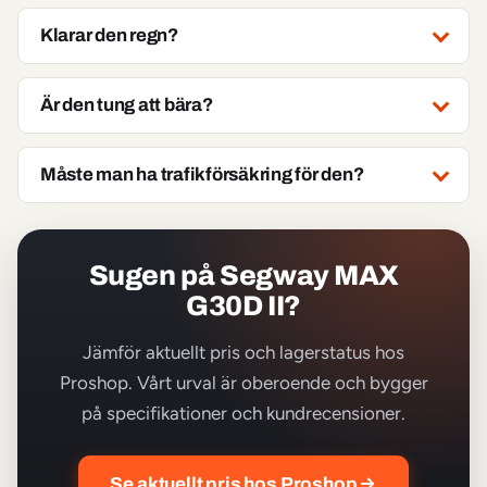
Klarar den regn?
Är den tung att bära?
Måste man ha trafikförsäkring för den?
Sugen på Segway MAX
G30D II?
Jämför aktuellt pris och lagerstatus hos
Proshop. Vårt urval är oberoende och bygger
på specifikationer och kundrecensioner.
Se aktuellt pris hos Proshop