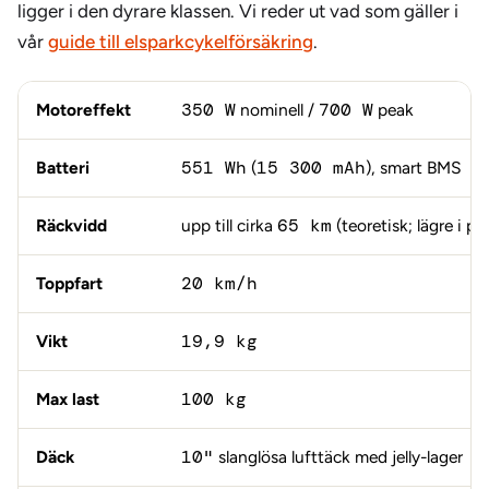
ligger i den dyrare klassen. Vi reder ut vad som gäller i
vår
guide till elsparkcykelförsäkring
.
Motoreffekt
350 W
nominell /
700 W
peak
Batteri
551 Wh
(
15 300 mAh
), smart BMS
Räckvidd
upp till cirka
65 km
(teoretisk; lägre i pr
Toppfart
20 km/h
Vikt
19,9 kg
Max last
100 kg
Däck
10"
slanglösa lufttäck med jelly-lager