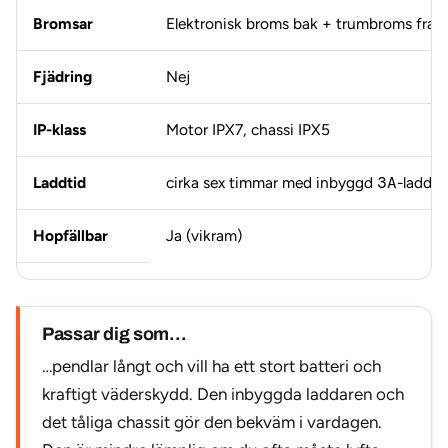
Bromsar
Elektronisk broms bak + trumbroms fram
Fjädring
Nej
IP-klass
Motor IPX7, chassi IPX5
Laddtid
cirka sex timmar med inbyggd
3A
-laddar
Hopfällbar
Ja (vikram)
Passar dig som…
…pendlar långt och vill ha ett stort batteri och
kraftigt väderskydd. Den inbyggda laddaren och
det tåliga chassit gör den bekväm i vardagen.