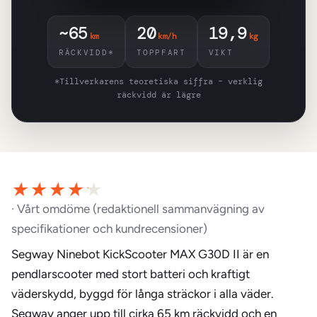
~65
20
19,9
km
km/h
kg
RÄCKVIDD*
TOPPFART
VIKT
*Tillverkarens teoretiska siffra – verklig
räckvidd är lägre
· Vårt omdöme (redaktionell sammanvägning av
specifikationer och kundrecensioner)
Segway Ninebot KickScooter MAX G30D II är en
pendlarscooter med stort batteri och kraftigt
väderskydd, byggd för långa sträckor i alla väder.
Segway anger upp till cirka 65 km räckvidd och en