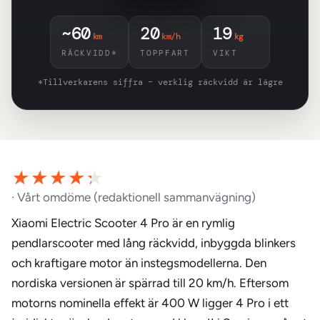
~60
20
19
km
km/h
kg
RÄCKVIDD*
TOPPFART
VIKT
*Tillverkarens siffra – verklig räckvidd är lägre
· Vårt omdöme (redaktionell sammanvägning)
Xiaomi Electric Scooter 4 Pro är en rymlig
pendlarscooter med lång räckvidd, inbyggda blinkers
och kraftigare motor än instegsmodellerna. Den
nordiska versionen är spärrad till 20 km/h. Eftersom
motorns nominella effekt är 400 W ligger 4 Pro i ett