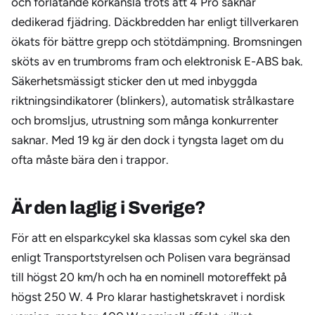
och förlåtande körkänsla trots att 4 Pro saknar
dedikerad fjädring. Däckbredden har enligt tillverkaren
ökats för bättre grepp och stötdämpning. Bromsningen
sköts av en trumbroms fram och elektronisk E-ABS bak.
Säkerhetsmässigt sticker den ut med inbyggda
riktningsindikatorer (blinkers), automatisk strålkastare
och bromsljus, utrustning som många konkurrenter
saknar. Med 19 kg är den dock i tyngsta laget om du
ofta måste bära den i trappor.
Är den laglig i Sverige?
För att en elsparkcykel ska klassas som cykel ska den
enligt Transportstyrelsen och Polisen vara begränsad
till högst 20 km/h och ha en nominell motoreffekt på
högst 250 W. 4 Pro klarar hastighetskravet i nordisk